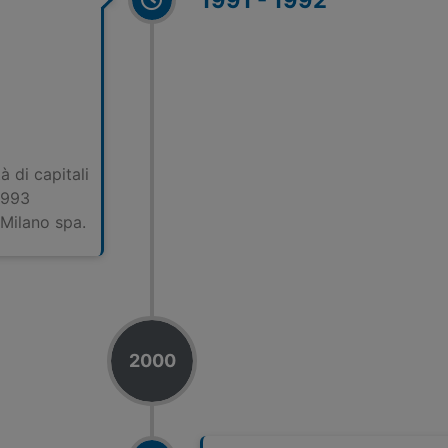
1991 - 1992
 di capitali
1993
 Milano spa.
2000