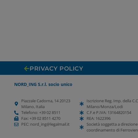
PRIVACY POLICY
NORD_ING S.r.l. socio unico
Piazzale Cadorna, 14 20123
Iscrizione Reg. Imp. della C.C
Milano, Italia
Milano/Monza/Lodi
Telefono: +39 02 8511
C.F.e P.IVA: 13164820154
Fax: +39 02 8511 4270
REA: 1622396
PEC: nord_ing@legalmail.it
Società soggetta a direzione 
coordinamento di Ferrovieno