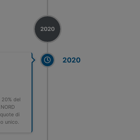
2020
2020
l 20% del
IENORD
 quote di
o unico.