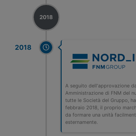
RIFIUTA TUTTI
GESTISCI I TUOI COOKIES
2018
ACCETTA
2018
A seguito dell'approvazione da
Amministrazione di FNM del n
tutte le Società del Gruppo, h
febbraio 2018, il proprio march
da formare una unità facilment
esternamente.