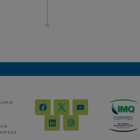
.I.AA di
e di
rd S.p.a.