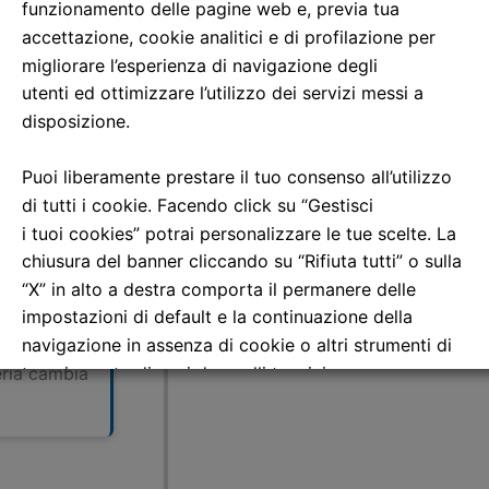
funzionamento delle pagine web e, previa tua
accettazione, cookie analitici e di profilazione per
2006
migliorare l’esperienza di navigazione degli
utenti ed ottimizzare l’utilizzo dei servizi messi a
disposizione.
2006
Puoi liberamente prestare il tuo consenso all’utilizzo
di tutti i cookie. Facendo click su “Gestisci
i tuoi cookies” potrai personalizzare le tue scelte. La
chiusura del banner cliccando su “Rifiuta tutti” o sulla
“X” in alto a destra comporta il permanere delle
impostazioni di default e la continuazione della
navigazione in assenza di cookie o altri strumenti di
 identity
tracciamento diversi da quelli tecnici.
eria cambia
Per maggiori informazioni consulta la nostra
Informativa sui dati personali e cookie privacy