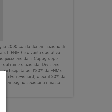
iugno 2000 con la denominazione di
 srl (FNMI) e diventa operativa il
acquisizione dalla Capogruppo
) del ramo d'azienda "Divisione
 è partecipata per l'80% da FNME
o ora Ferrovienord) e per il 20% da
), compagine societaria rimasta