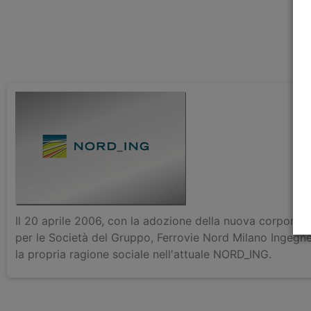
Il 20 aprile 2006, con la adozione della nuova corporate
per le Società del Gruppo, Ferrovie Nord Milano Ingegn
la propria ragione sociale nell'attuale NORD_ING.