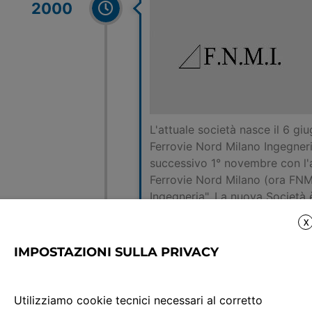
2000
L'attuale società nasce il 6 g
Ferrovie Nord Milano Ingegneria
successivo 1° novembre con l'
Ferrovie Nord Milano (ora FNM
Ingegneria". La nuova Società
(Ferrovie Nord Milano Esercizi
X
Ferrovie Nord Milano (ora FNM
inalterata fino ad oggi.
IMPOSTAZIONI SULLA PRIVACY
Utilizziamo cookie tecnici necessari al corretto